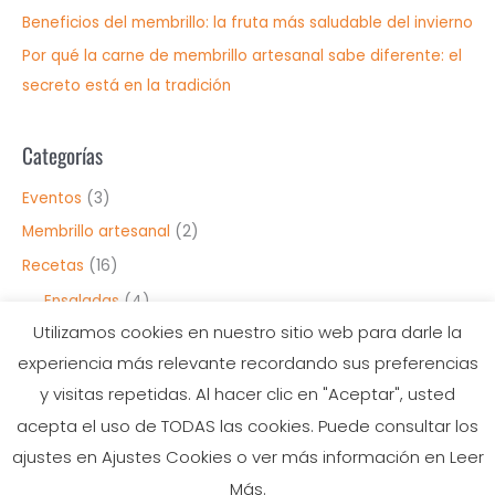
:
Beneficios del membrillo: la fruta más saludable del invierno
Por qué la carne de membrillo artesanal sabe diferente: el
secreto está en la tradición
Categorías
Eventos
(3)
Membrillo artesanal
(2)
Recetas
(16)
Ensaladas
(4)
Utilizamos cookies en nuestro sitio web para darle la
Entrantes
(7)
experiencia más relevante recordando sus preferencias
Postres
(4)
y visitas repetidas. Al hacer clic en "Aceptar", usted
Salud y nutrición
(1)
acepta el uso de TODAS las cookies. Puede consultar los
ajustes en Ajustes Cookies o ver más información en Leer
Más.
Copyright © 2026 Emily Foods | Desarrollado por
Mark Sonoma