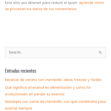
Este sitio usa Akismet para reducir el spam.
Aprende cómo
se procesan los datos de tus comentarios.
B
u
s
Entradas recientes
c
a
Recetas de verano con membrillo: ideas frescas y fáciles
r
Qué significa artesanal en alimentación y cómo ha
p
evolucionado sin perder su esencia
o
Maridajes con carne de membrillo: con qué combinarla para
r
acertar siempre