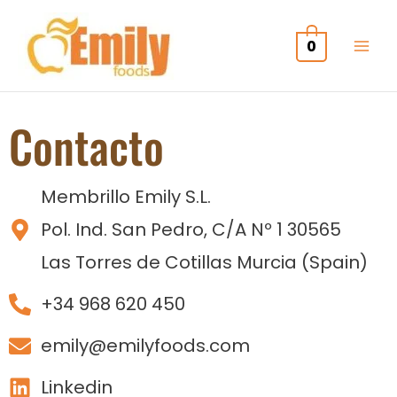
Ir
al
0
contenido
Contacto
Membrillo Emily S.L.
Pol. Ind. San Pedro, C/A Nº 1 30565
Las Torres de Cotillas Murcia (Spain)
+34 968 620 450
emily@emilyfoods.com
Linkedin