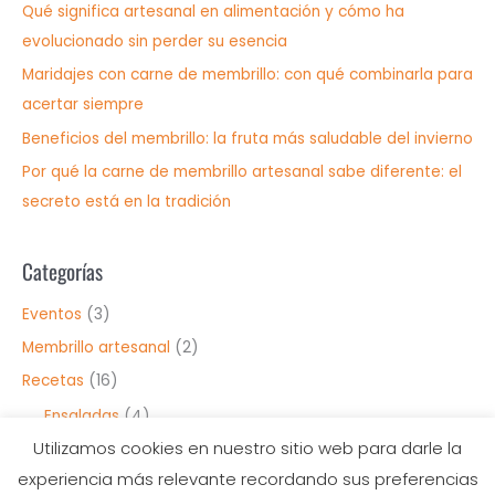
r
Qué significa artesanal en alimentación y cómo ha
p
evolucionado sin perder su esencia
o
Maridajes con carne de membrillo: con qué combinarla para
r
acertar siempre
:
Beneficios del membrillo: la fruta más saludable del invierno
Por qué la carne de membrillo artesanal sabe diferente: el
secreto está en la tradición
Categorías
Eventos
(3)
Membrillo artesanal
(2)
Recetas
(16)
Ensaladas
(4)
Utilizamos cookies en nuestro sitio web para darle la
Entrantes
(7)
experiencia más relevante recordando sus preferencias
Postres
(4)