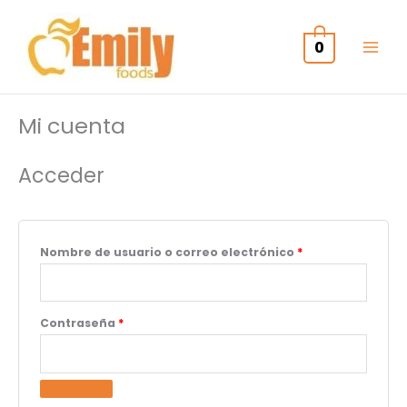
Ir
al
0
contenido
Mi cuenta
Obligatorio
Obligatorio
Obligatorio
Acceder
Nombre de usuario o correo electrónico
*
Contraseña
*